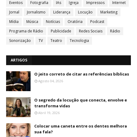
Eventos
Fotografia
IAs
Igreja
Impressos
Internet
Jornal
Jornalismo
Liderança
Locução
Marketing
Mídia
Música
Notícias
Oratória
Podcast
Programa de Rádio
Publicidade
Redes Sociais
Rádio
Sonorização
TV
Teatro
Tecnologia
ARTIGOS
O jeito correto de citar as referências bíblicas
Agosto 04, 2026
O segredo da locução que conecta, envolve e
transforma vidas
Abril 19, 2026
Colocar uma caneta entre os dentes melhora
sua fala?