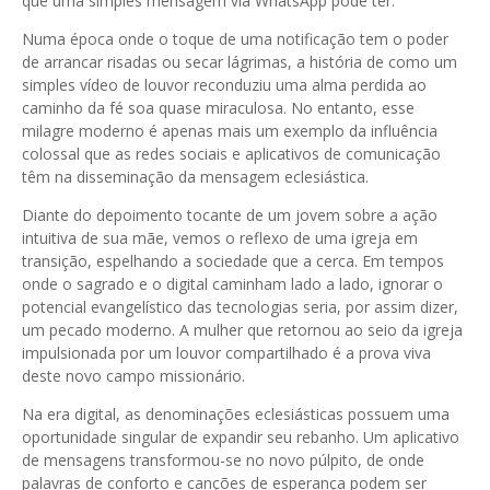
que uma simples mensagem via WhatsApp pode ter.
Numa época onde o toque de uma notificação tem o poder
de arrancar risadas ou secar lágrimas, a história de como um
simples vídeo de louvor reconduziu uma alma perdida ao
caminho da fé soa quase miraculosa. No entanto, esse
milagre moderno é apenas mais um exemplo da influência
colossal que as redes sociais e aplicativos de comunicação
têm na disseminação da mensagem eclesiástica.
Diante do depoimento tocante de um jovem sobre a ação
intuitiva de sua mãe, vemos o reflexo de uma igreja em
transição, espelhando a sociedade que a cerca. Em tempos
onde o sagrado e o digital caminham lado a lado, ignorar o
potencial evangelístico das tecnologias seria, por assim dizer,
um pecado moderno. A mulher que retornou ao seio da igreja
impulsionada por um louvor compartilhado é a prova viva
deste novo campo missionário.
Na era digital, as denominações eclesiásticas possuem uma
oportunidade singular de expandir seu rebanho. Um aplicativo
de mensagens transformou-se no novo púlpito, de onde
palavras de conforto e canções de esperança podem ser