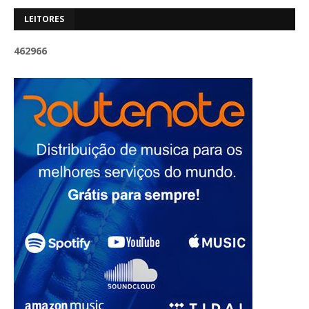
LEITORES
4
6
2
9
6
6