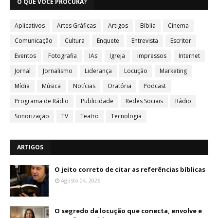
O QUE VOCÊ PROCURA?
Aplicativos
Artes Gráficas
Artigos
Bíblia
Cinema
Comunicação
Cultura
Enquete
Entrevista
Escritor
Eventos
Fotografia
IAs
Igreja
Impressos
Internet
Jornal
Jornalismo
Liderança
Locução
Marketing
Mídia
Música
Notícias
Oratória
Podcast
Programa de Rádio
Publicidade
Redes Sociais
Rádio
Sonorização
TV
Teatro
Tecnologia
ARTIGOS
O jeito correto de citar as referências bíblicas
Agosto 04, 2026
O segredo da locução que conecta, envolve e