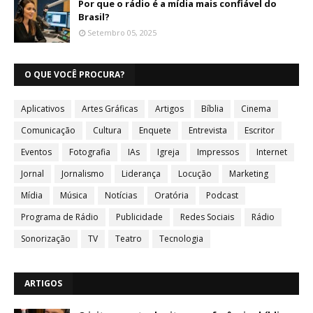
Por que o rádio é a mídia mais confiável do
Brasil?
Setembro 05, 2025
O QUE VOCÊ PROCURA?
Aplicativos
Artes Gráficas
Artigos
Bíblia
Cinema
Comunicação
Cultura
Enquete
Entrevista
Escritor
Eventos
Fotografia
IAs
Igreja
Impressos
Internet
Jornal
Jornalismo
Liderança
Locução
Marketing
Mídia
Música
Notícias
Oratória
Podcast
Programa de Rádio
Publicidade
Redes Sociais
Rádio
Sonorização
TV
Teatro
Tecnologia
ARTIGOS