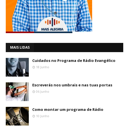
MAIS LIDAS
Cuidados no Programa de Rádio Evangélico
18 Junho
Escreverás nos umbrais e nas tuas portas
06 Junho
Como montar um programa de Rádio
10 Junho