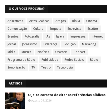
O QUE VOCÊ PROCURA?
Aplicativos
Artes Gráficas
Artigos
Bíblia
Cinema
Comunicação
Cultura
Enquete
Entrevista
Escritor
Eventos
Fotografia
IAs
Igreja
Impressos
Internet
Jornal
Jornalismo
Liderança
Locução
Marketing
Mídia
Música
Notícias
Oratória
Podcast
Programa de Rádio
Publicidade
Redes Sociais
Rádio
Sonorização
TV
Teatro
Tecnologia
ARTIGOS
O jeito correto de citar as referências bíblicas
Agosto 04, 2026