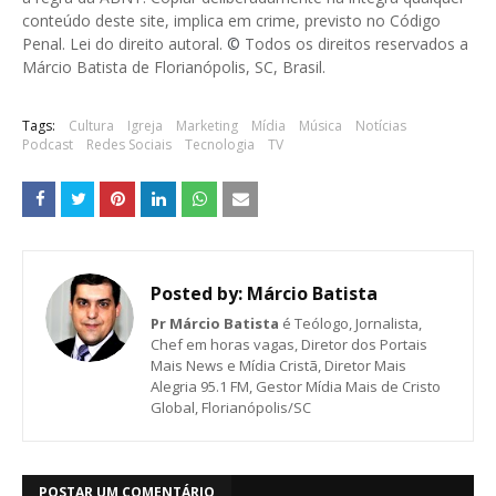
conteúdo deste site, implica em crime, previsto no Código
Penal. Lei do direito autoral.
©
Todos os direitos reservados a
Márcio Batista de Florianópolis, SC, Brasil.
Tags:
Cultura
Igreja
Marketing
Mídia
Música
Notícias
Podcast
Redes Sociais
Tecnologia
TV
Posted by:
Márcio Batista
Pr Márcio Batista
é Teólogo, Jornalista,
Chef em horas vagas, Diretor dos Portais
Mais News e Mídia Cristã, Diretor Mais
Alegria 95.1 FM, Gestor Mídia Mais de Cristo
Global, Florianópolis/SC
POSTAR UM COMENTÁRIO