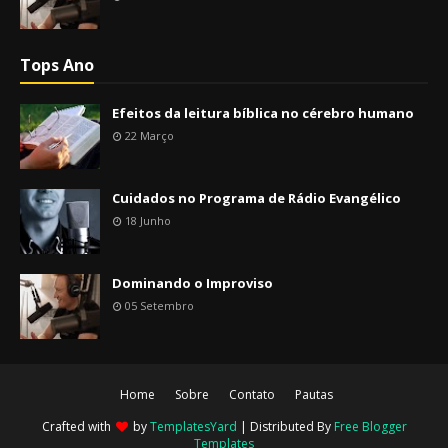
Tops Ano
Efeitos da leitura bíblica no cérebro humano
22 Março
Cuidados no Programa de Rádio Evangélico
18 Junho
Dominando o Improviso
05 Setembro
Home
Sobre
Contato
Pautas
Crafted with
by
TemplatesYard
| Distributed By
Free Blogger
Templates