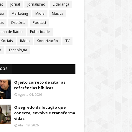
et
Jornal
Jornalismo
Liderança
ção
Marketing
Mídia
Música
ias
Oratória
Podcast
ama de Rádio
Publicidade
 Sociais
Rádio
Sonorização
TV
o
Tecnologia
IGOS
O jeito correto de citar as
referências bíblicas
Agosto 04, 2026
O segredo da locução que
conecta, envolve e transforma
vidas
Abril 19, 2026