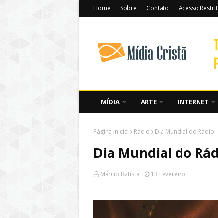
Home
Sobre
Contato
Acesso Restri
MÍDIA
ARTE
INTERNET
Página inicial
Rádio
Dia Mundial do Rádio
Dia Mundial do Rád
Márcio Batista
13 Fevereiro