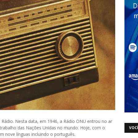
do Rádio. Nesta data, em 1946, a Rádio ONU entrou no ar
 trabalho das Nações Unidas no mundo. Hoje, com o
VOCÊ
 nove línguas incluindo o português.