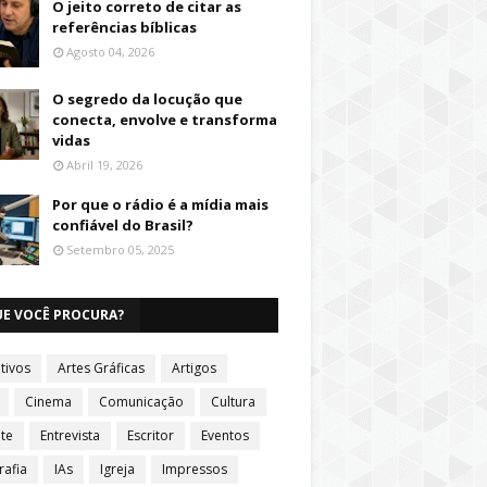
O jeito correto de citar as
referências bíblicas
Agosto 04, 2026
O segredo da locução que
conecta, envolve e transforma
vidas
Abril 19, 2026
Por que o rádio é a mídia mais
confiável do Brasil?
Setembro 05, 2025
UE VOCÊ PROCURA?
tivos
Artes Gráficas
Artigos
Cinema
Comunicação
Cultura
te
Entrevista
Escritor
Eventos
rafia
IAs
Igreja
Impressos