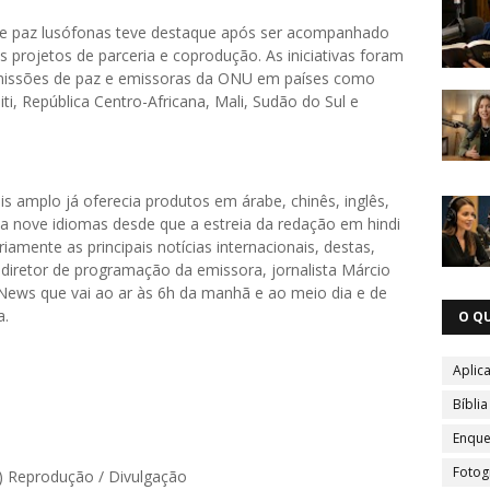
de paz lusófonas teve destaque após ser acompanhado
 projetos de parceria e coprodução. As iniciativas foram
 missões de paz e emissoras da ONU em países como
i, República Centro-Africana, Mali, Sudão do Sul e
s amplo já oferecia produtos em árabe, chinês, inglês,
iza nove idiomas desde que a estreia da redação em hindi
iamente as principais notícias internacionais, destas,
diretor de programação da emissora, jornalista Márcio
News que vai ao ar às 6h da manhã e ao meio dia e de
a.
O Q
Aplica
Bíblia
Enque
Fotog
s) Reprodução / Divulgação