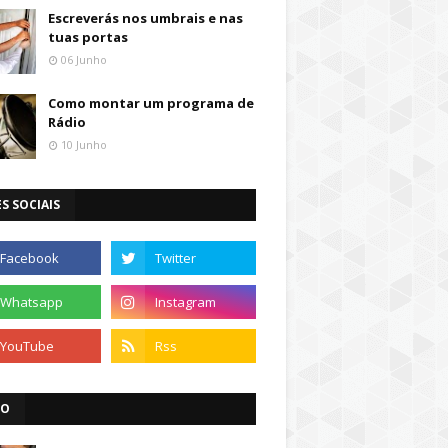
Escreverás nos umbrais e nas
tuas portas
06 Junho
Como montar um programa de
Rádio
10 Junho
S SOCIAIS
IO