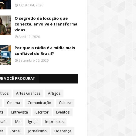
Agosto 04, 2026
O segredo da locução que
conecta, envolve e transforma
vidas
Abril 19, 2026
Por que o rádio é a mídia mais
confiável do Brasil?
Setembro 05, 2025
UE VOCÊ PROCURA?
tivos
Artes Gráficas
Artigos
Cinema
Comunicação
Cultura
te
Entrevista
Escritor
Eventos
rafia
IAs
Igreja
Impressos
et
Jornal
Jornalismo
Liderança