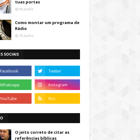
tuas portas
06 Junho
Como montar um programa de
Rádio
10 Junho
S SOCIAIS
IO
O jeito correto de citar as
referências bíblicas