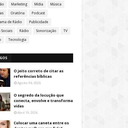
ção
Marketing
Mídia
Música
ias
Oratória
Podcast
ama de Rádio
Publicidade
 Sociais
Rádio
Sonorização
TV
o
Tecnologia
IGOS
O jeito correto de citar as
referências bíblicas
Agosto 04, 2026
O segredo da locução que
conecta, envolve e transforma
vidas
Abril 19, 2026
Colocar uma caneta entre os