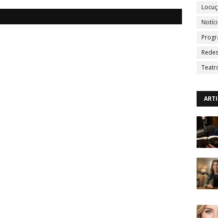
Locu
Notíc
Progr
Redes
Teatr
ART