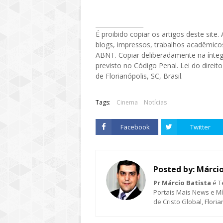
________________
É proibido copiar os artigos deste site
blogs, impressos, trabalhos acadêmicos
ABNT. Copiar deliberadamente na íntegr
previsto no Código Penal. Lei do direit
de Florianópolis, SC, Brasil.
Tags:
Cinema
Notícias
Facebook
Twitter
Posted by:
Márcio
Pr Márcio Batista
é T
Portais Mais News e Míd
de Cristo Global, Flori