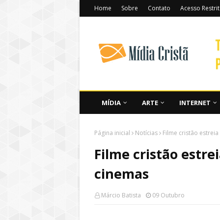
Home
Sobre
Contato
Acesso Restri
MÍDIA
ARTE
INTERNET
Página inicial
Notícias
Filme cristão estrei
Filme cristão estre
cinemas
Márcio Batista
09 Outubro