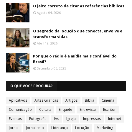
O jeito correto de citar as referências bíblicas
Agosto 04, 2026
O segredo da locução que conecta, envolve e
transforma vidas
Abril 19, 2026
Por que o rádio é a mídia mais confiável do
Brasil?
Setembro 05, 2025
O QUE VOCÊ PROCURA?
Aplicativos
Artes Gráficas
Artigos
Bíblia
Cinema
Comunicação
Cultura
Enquete
Entrevista
Escritor
Eventos
Fotografia
IAs
Igreja
Impressos
Internet
Jornal
Jornalismo
Liderança
Locução
Marketing