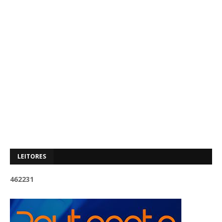
LEITORES
4
6
2
2
3
1