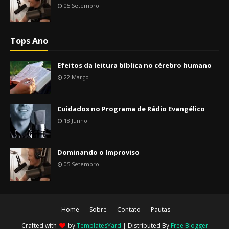
05 Setembro
Tops Ano
Efeitos da leitura bíblica no cérebro humano
22 Março
Cuidados no Programa de Rádio Evangélico
18 Junho
Dominando o Improviso
05 Setembro
Home
Sobre
Contato
Pautas
Crafted with
by
TemplatesYard
| Distributed By
Free Blogger