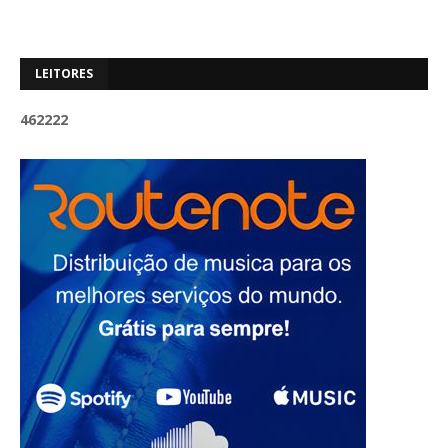
LEITORES
4
6
2
2
2
2