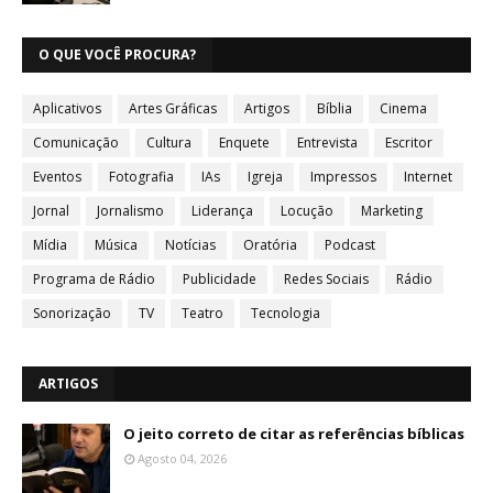
O QUE VOCÊ PROCURA?
Aplicativos
Artes Gráficas
Artigos
Bíblia
Cinema
Comunicação
Cultura
Enquete
Entrevista
Escritor
Eventos
Fotografia
IAs
Igreja
Impressos
Internet
Jornal
Jornalismo
Liderança
Locução
Marketing
Mídia
Música
Notícias
Oratória
Podcast
Programa de Rádio
Publicidade
Redes Sociais
Rádio
Sonorização
TV
Teatro
Tecnologia
ARTIGOS
O jeito correto de citar as referências bíblicas
Agosto 04, 2026