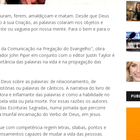
tauram, ferem, amaldiçoam e matam. Desde que Deus
io à sua Criação, as palavras colaram nos objetos e
ste ou vagueia por nossa mente. Para o bem e para o
der da Comunicação na Pregação do Evangelho", obra
ador John Piper em conjunto com o editor Justin Taylor é
tância das palavras na vida e na propagação das
 Deus sobre as palavras: de relacionamento, de
stórias ou palavras de cânticos. A narrativa do livro de
adora e inflamante das palavras e como a habilidade no
PUB
ela vida ou pela morte. Por essas razões os autores
das Escrituras Sagradas, numa jornada que percorre
a triunfal encarnação do Verbo de Deus, em Jesus.
que com competência regem letras, sílabas, pontos e
ensamentos capazes de mudar a vida das pessoas.