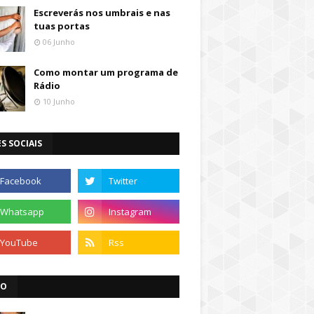
Escreverás nos umbrais e nas
tuas portas
06 Junho
Como montar um programa de
Rádio
10 Junho
S SOCIAIS
IO