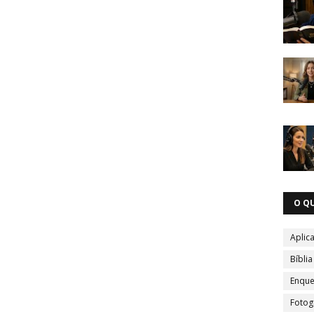
O Q
Aplica
Bíblia
Enque
Fotog