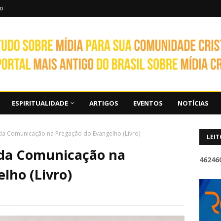
to
ESPIRITUALIDADE
ARTIGOS
EVENTOS
NOTÍCIAS
 da Comunicação na Pregação do Evangelho (Livro)
LEIT
 da Comunicação na
4
6
2
4
6
lho (Livro)