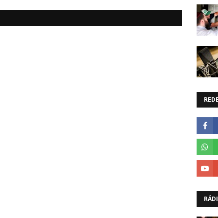
REDE
RÁD