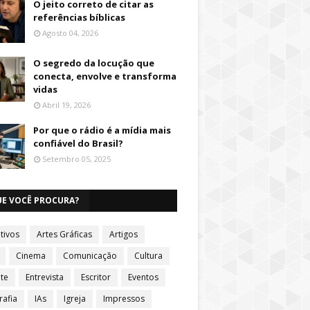
O jeito correto de citar as
referências bíblicas
Agosto 04, 2026
O segredo da locução que
conecta, envolve e transforma
vidas
Abril 19, 2026
Por que o rádio é a mídia mais
confiável do Brasil?
Setembro 05, 2025
UE VOCÊ PROCURA?
tivos
Artes Gráficas
Artigos
Cinema
Comunicação
Cultura
te
Entrevista
Escritor
Eventos
rafia
IAs
Igreja
Impressos