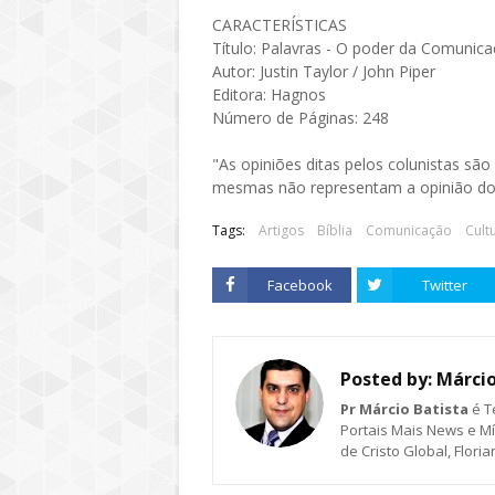
CARACTERÍSTICAS
Título: Palavras - O poder da Comunic
Autor: Justin Taylor / John Piper
Editora: Hagnos
Número de Páginas: 248
"As opiniões ditas pelos colunistas sã
mesmas não representam a opinião do 
Tags:
Artigos
Bíblia
Comunicação
Cult
Facebook
Twitter
Posted by:
Márcio
Pr Márcio Batista
é T
Portais Mais News e Míd
de Cristo Global, Flori