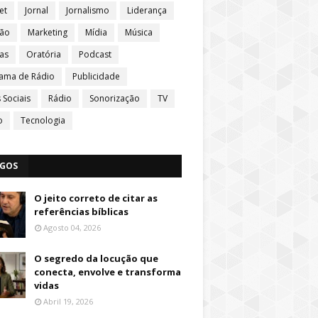
et
Jornal
Jornalismo
Liderança
ção
Marketing
Mídia
Música
ias
Oratória
Podcast
ama de Rádio
Publicidade
 Sociais
Rádio
Sonorização
TV
o
Tecnologia
IGOS
O jeito correto de citar as
referências bíblicas
Agosto 04, 2026
O segredo da locução que
conecta, envolve e transforma
vidas
Abril 19, 2026