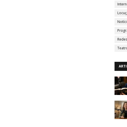
Intern
Locu
Notíc
Progr
Redes
Teatr
ART