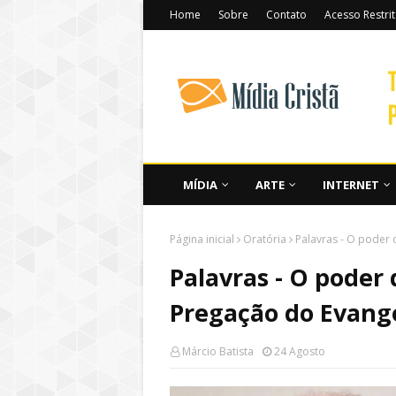
Home
Sobre
Contato
Acesso Restri
MÍDIA
ARTE
INTERNET
Página inicial
Oratória
Palavras - O poder
Palavras - O poder
Pregação do Evange
Márcio Batista
24 Agosto