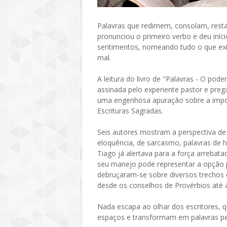
Palavras que redimem, consolam, res
pronunciou o primeiro verbo e deu iníc
sentimentos, nomeando tudo o que exi
mal.
A leitura do livro de "Palavras - O po
assinada pelo experiente pastor e preg
uma engenhosa apuração sobre a impor
Escrituras Sagradas.
Seis autores mostram a perspectiva de
eloquência, de sarcasmo, palavras de hi
Tiago já alertava para a força arrebat
seu manejo pode representar a opção p
debruçaram-se sobre diversos trechos 
desde os conselhos de Provérbios até 
Nada escapa ao olhar dos escritores, 
espaços e transformam em palavras p